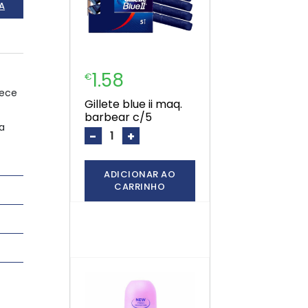
A
1.58
€
rece
gillete blue ii maq.
barbear c/5
a
-
+
ADICIONAR AO
CARRINHO