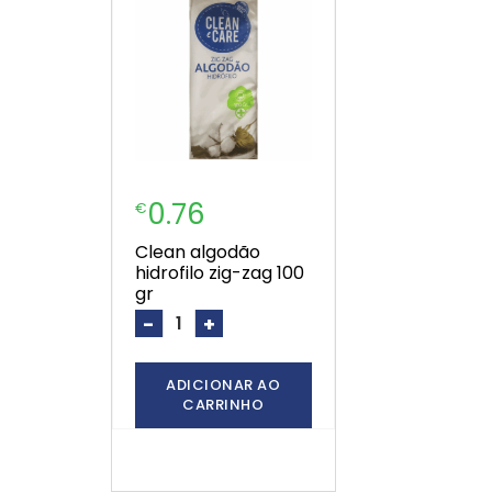
0.76
€
clean algodão
hidrofilo zig-zag 100
gr
-
+
ADICIONAR AO
CARRINHO