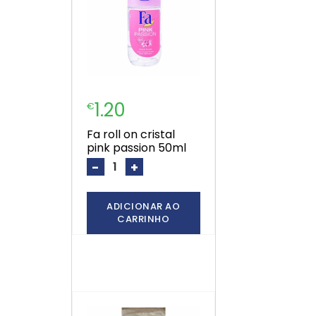
1.20
€
fa roll on cristal
pink passion 50ml
-
+
ADICIONAR AO
CARRINHO