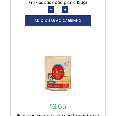
friskies stick cão picnic 126gr
-
+
ADICIONAR AO CARRINHO
3.65
€
purina one junior ração cão frango/arroz