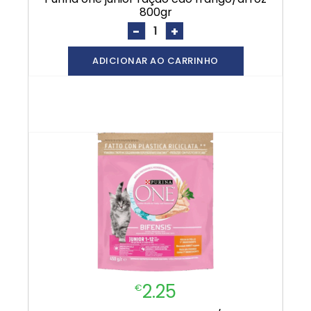
800gr
-
+
ADICIONAR AO CARRINHO
2.25
€