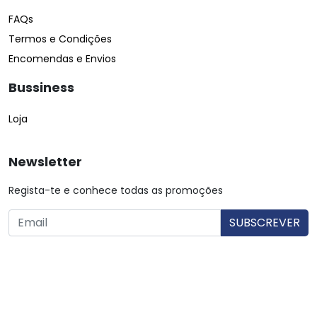
FAQs
Termos e Condições
Encomendas e Envios
Bussiness
Loja
Newsletter
Regista-te e conhece todas as promoções
O utilizador consente a utilização dos dados. Mais informações:
Política de Privacidade.