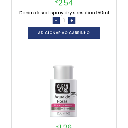
2.54
€
denim desod. spray dry sensation 150ml
-
+
ADICIONAR AO CARRINHO
1.26
€