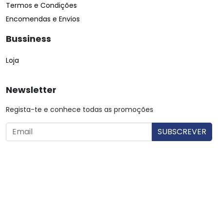
Termos e Condições
Encomendas e Envios
Bussiness
Loja
Newsletter
Regista-te e conhece todas as promoções
O utilizador consente a utilização dos dados. Mais informações:
Política de Privacidade.
© Copyright 2026 Saibarato por
digital connection
, Todos
os direitos reservados