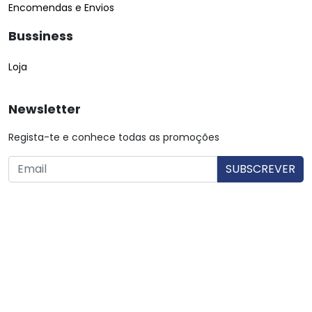
Encomendas e Envios
Bussiness
Loja
Newsletter
Regista-te e conhece todas as promoções
O utilizador consente a utilização dos dados. Mais informações:
Política de Privacidade.
© Copyright 2026 Saibarato por
digital connection
, Todos
os direitos reservados
|
Termos e condições
Política de Privacidade