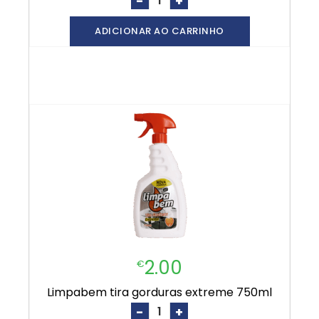
-
+
ADICIONAR AO CARRINHO
2.00
€
limpabem tira gorduras extreme 750ml
-
+