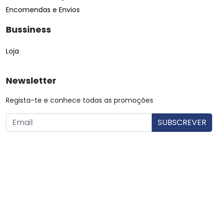
Encomendas e Envios
Bussiness
Loja
Newsletter
Regista-te e conhece todas as promoções
O utilizador consente a utilização dos dados. Mais informações:
Política de Privacidade.
© Copyright 2026 Saibarato por
digital connection
, Todos
os direitos reservados
|
Termos e condições
Política de Privacidade