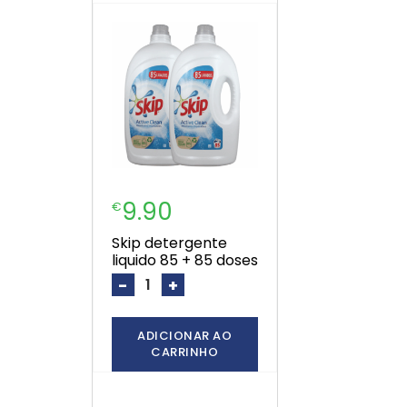
9.90
€
skip detergente
liquido 85 + 85 doses
-
+
ADICIONAR AO
CARRINHO