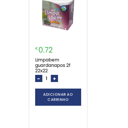
0.72
€
limpabem
guardanapos 2f
22x22
-
+
ADICIONAR AO
CARRINHO