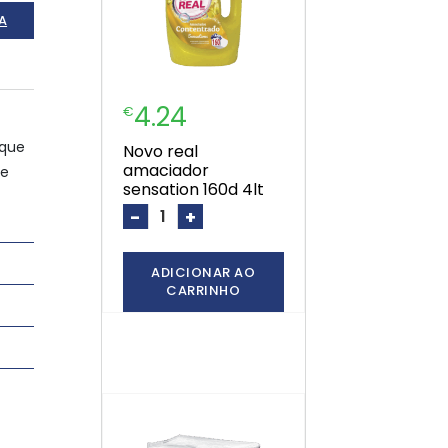
A
4.24
€
 que
novo real
amaciador
 e
sensation 160d 4lt
-
+
ADICIONAR AO
CARRINHO