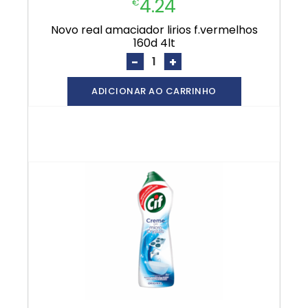
4.24
€
novo real amaciador lirios f.vermelhos
160d 4lt
-
+
ADICIONAR AO CARRINHO