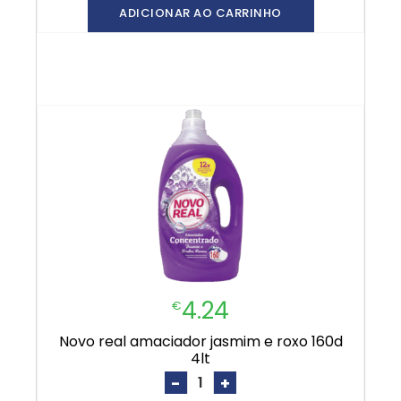
ADICIONAR AO CARRINHO
4.24
€
novo real amaciador jasmim e roxo 160d
4lt
-
+