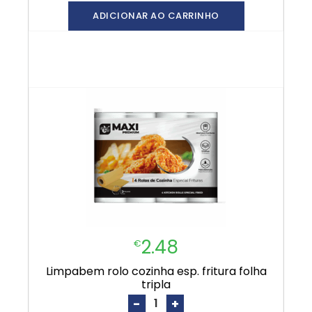
ADICIONAR AO CARRINHO
2.48
€
limpabem rolo cozinha esp. fritura folha
tripla
-
+