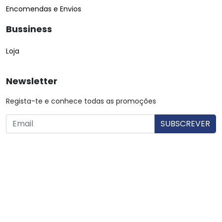
Encomendas e Envios
Bussiness
Loja
Newsletter
Regista-te e conhece todas as promoções
O utilizador consente a utilização dos dados. Mais informações:
Política de Privacidade.
© Copyright 2026 Saibarato por
digital connection
, Todos
os direitos reservados
|
Termos e condições
Política de Privacidade