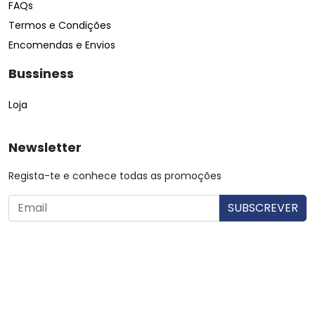
FAQs
Termos e Condições
Encomendas e Envios
Bussiness
Loja
Newsletter
Regista-te e conhece todas as promoções
O utilizador consente a utilização dos dados. Mais informações:
Política de Privacidade.
© Copyright 2026 Saibarato por
digital connection
, Todos