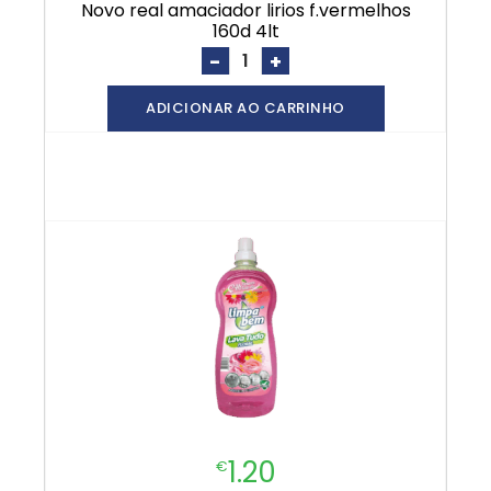
novo real amaciador lirios f.vermelhos
160d 4lt
-
+
ADICIONAR AO CARRINHO
1.20
€