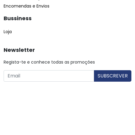
Encomendas e Envios
Bussiness
Loja
Newsletter
Regista-te e conhece todas as promoções
O utilizador consente a utilização dos dados. Mais informações:
Política de Privacidade.
© Copyright 2026 Saibarato por
digital connection
, Todos
os direitos reservados
|
Termos e condições
Política de Privacidade