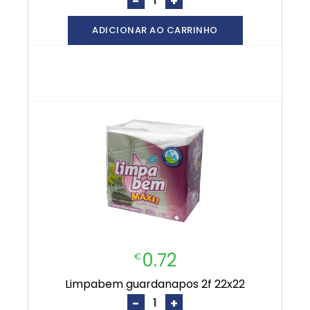
-
+
ADICIONAR AO CARRINHO
0.72
€
limpabem guardanapos 2f 22x22
-
+