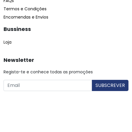
FAQs
Termos e Condições
Encomendas e Envios
Bussiness
Loja
Newsletter
Regista-te e conhece todas as promoções
O utilizador consente a utilização dos dados. Mais informações:
Política de Privacidade.
© Copyright 2026 Saibarato por
digital connection
, Todos