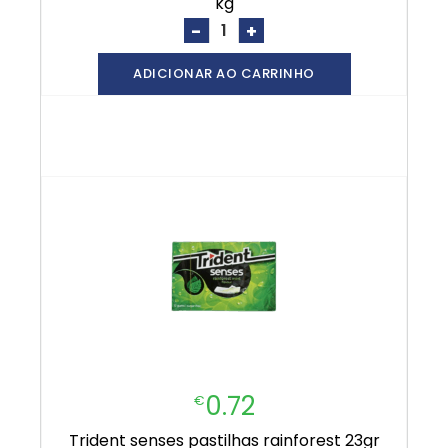
kg
-
+
ADICIONAR AO CARRINHO
0.72
€
trident senses pastilhas rainforest 23gr