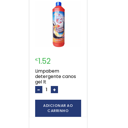
1.52
€
limpabem
detergente canos
gel lt
-
+
ADICIONAR AO
CARRINHO