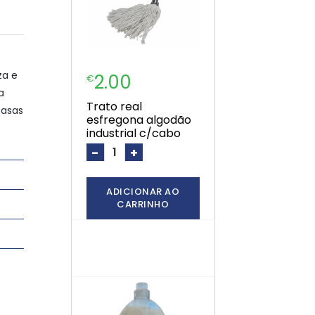
za e
2.00
€
a
trato real
casas
esfregona algodão
industrial c/cabo
-
+
ADICIONAR AO
CARRINHO