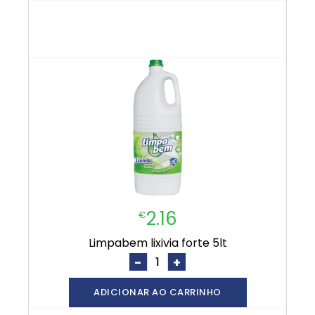
2.16
€
limpabem lixivia forte 5lt
-
+
ADICIONAR AO CARRINHO