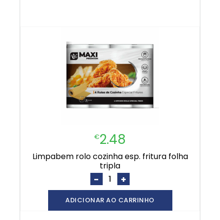
2.48
€
limpabem rolo cozinha esp. fritura folha
tripla
-
+
ADICIONAR AO CARRINHO