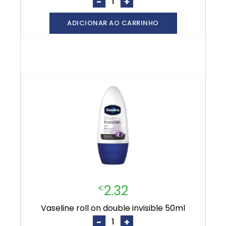
-
+
ADICIONAR AO CARRINHO
2.32
€
vaseline roll on double invisible 50ml
-
+