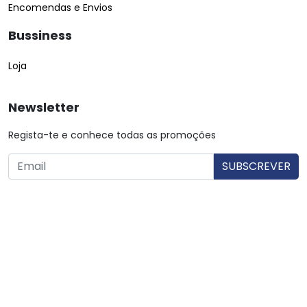
Encomendas e Envios
Bussiness
Loja
Newsletter
Regista-te e conhece todas as promoções
O utilizador consente a utilização dos dados. Mais informações:
Política de Privacidade.
© Copyright 2026 Saibarato por
digital connection
, Todos
os direitos reservados
|
Termos e condições
Política de Privacidade