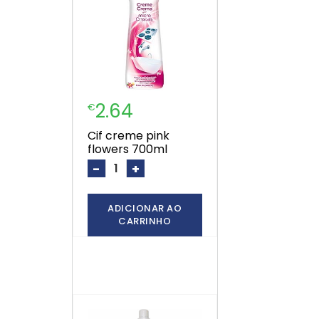
2.64
€
cif creme pink
flowers 700ml
-
+
ADICIONAR AO
CARRINHO