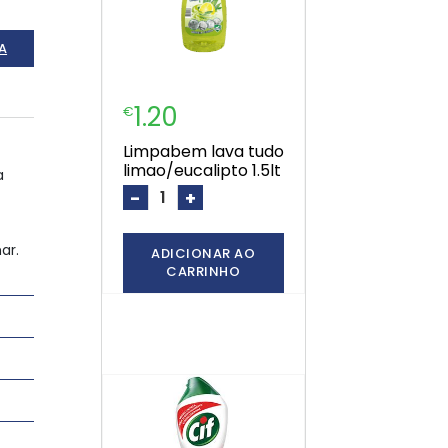
A
1.20
€
limpabem lava tudo
limao/eucalipto 1.5lt
a
-
+
ar.
ADICIONAR AO
CARRINHO