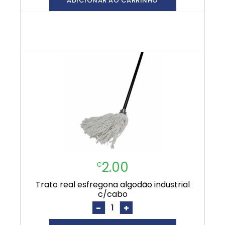
ADICIONAR AO CARRINHO
2.00
€
trato real esfregona algodão industrial
c/cabo
-
+