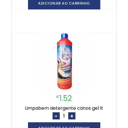
ADICIONAR AO CARRINHO
1.52
€
limpabem detergente canos gel lt
-
+