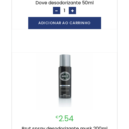
dove desodorizante 50ml
-
+
ADICIONAR AO CARRINHO
2.54
€
brut spray desodorizante musk 200ml