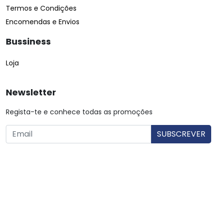
Termos e Condições
Encomendas e Envios
Bussiness
Loja
Newsletter
Regista-te e conhece todas as promoções
O utilizador consente a utilização dos dados. Mais informações:
Política de Privacidade.
© Copyright 2026 Saibarato por
digital connection
, Todos
os direitos reservados