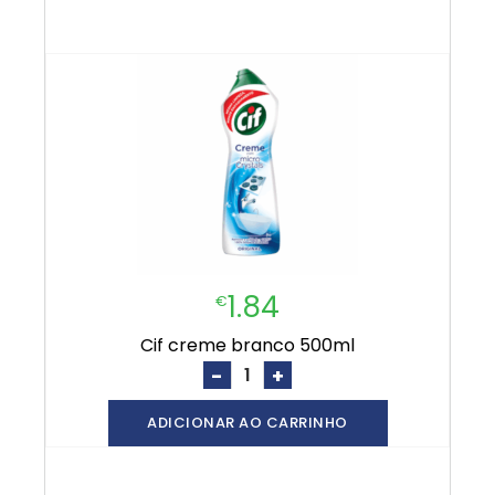
1.84
€
cif creme branco 500ml
-
+
ADICIONAR AO CARRINHO