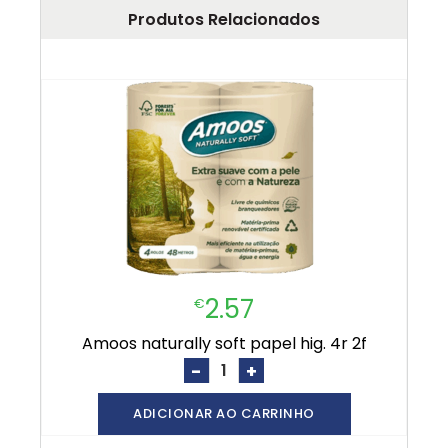
Produtos Relacionados
2.57
€
amoos naturally soft papel hig. 4r 2f
-
+
ADICIONAR AO CARRINHO