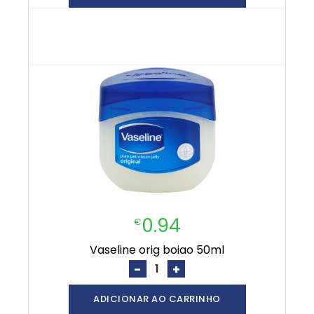
0.94
€
vaseline orig boiao 50ml
-
+
ADICIONAR AO CARRINHO