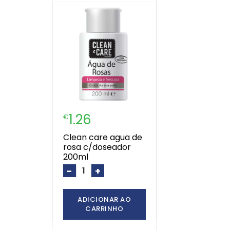
1.26
€
clean care agua de
rosa c/doseador
200ml
-
+
ADICIONAR AO
CARRINHO