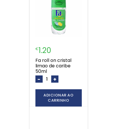
1.20
€
fa roll on cristal
limao de caribe
50ml
-
+
ADICIONAR AO
CARRINHO