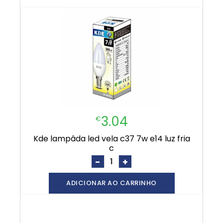
3.04
€
kde lampâda led vela c37 7w e14 luz fria
c
-
+
ADICIONAR AO CARRINHO