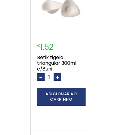
1.52
€
betik tigela
triangular 300ml
c/8uni
-
+
ADICIONAR AO
CARRINHO