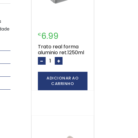
s
idade
6.99
€
trato real forma
aluminio ret.1250ml
-
+
ADICIONAR AO
CARRINHO