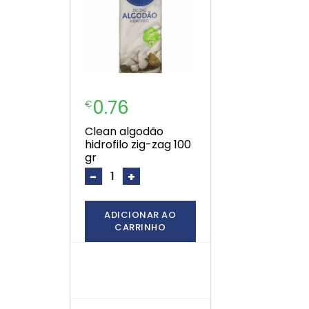
0.76
€
clean algodão
hidrofilo zig-zag 100
gr
-
+
ADICIONAR AO
CARRINHO