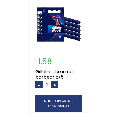
1.58
€
gillete blue ii maq.
barbear c/5
-
+
ADICIONAR AO
CARRINHO