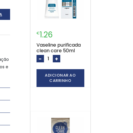
A
1.26
€
vaseline purificada
clean care 50ml
-
+
ação
os e
ADICIONAR AO
CARRINHO