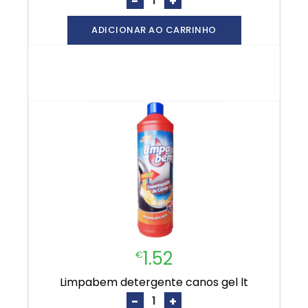
-
+
ADICIONAR AO CARRINHO
1.52
€
limpabem detergente canos gel lt
-
+