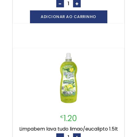
-
+
ADICIONAR AO CARRINHO
1.20
€
limpabem lava tudo limao/eucalipto 1.5lt