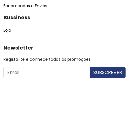
Encomendas e Envios
Bussiness
Loja
Newsletter
Regista-te e conhece todas as promoções
O utilizador consente a utilização dos dados. Mais informações:
Política de Privacidade.
© Copyright 2026 Saibarato por
digital connection
, Todos
os direitos reservados
|
Termos e condições
Política de Privacidade