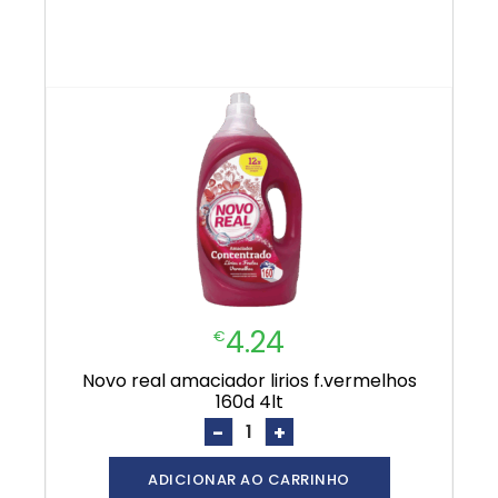
4.24
€
novo real amaciador lirios f.vermelhos
160d 4lt
-
+
ADICIONAR AO CARRINHO