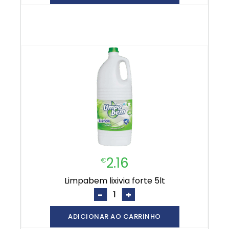
2.16
€
limpabem lixivia forte 5lt
-
+
ADICIONAR AO CARRINHO