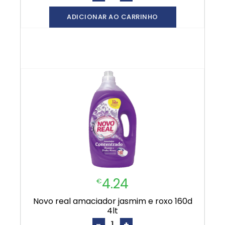
ADICIONAR AO CARRINHO
4.24
€
novo real amaciador jasmim e roxo 160d
4lt
-
+