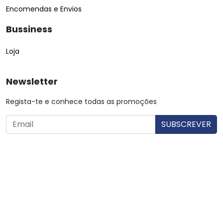
Encomendas e Envios
Bussiness
Loja
Newsletter
Regista-te e conhece todas as promoções
O utilizador consente a utilização dos dados. Mais informações:
Política de Privacidade.
© Copyright 2026 Saibarato por
digital connection
, Todos
os direitos reservados
|
Termos e condições
Política de Privacidade