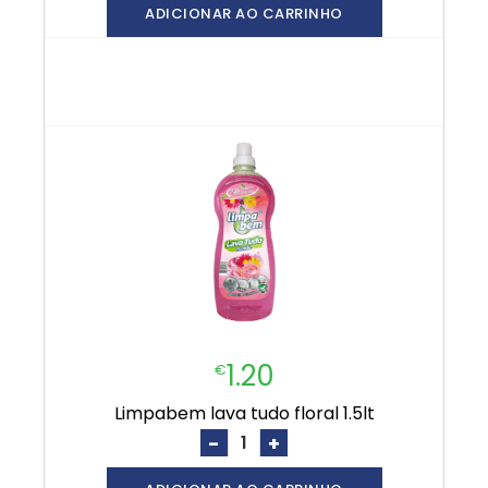
ADICIONAR AO CARRINHO
1.20
€
limpabem lava tudo floral 1.5lt
-
+