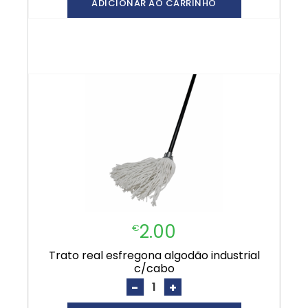
ADICIONAR AO CARRINHO
2.00
€
trato real esfregona algodão industrial
c/cabo
-
+