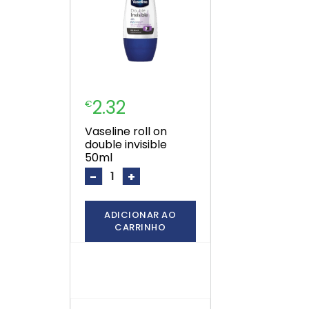
2.32
€
vaseline roll on
double invisible
50ml
-
+
ADICIONAR AO
CARRINHO