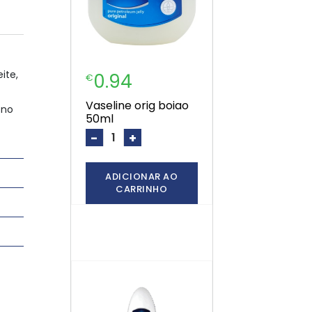
ite,
0.94
€
vaseline orig boiao
 no
50ml
-
+
ADICIONAR AO
CARRINHO