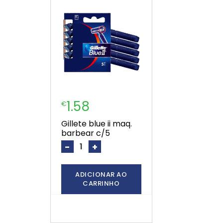
1.58
€
gillete blue ii maq.
barbear c/5
-
+
ADICIONAR AO
CARRINHO