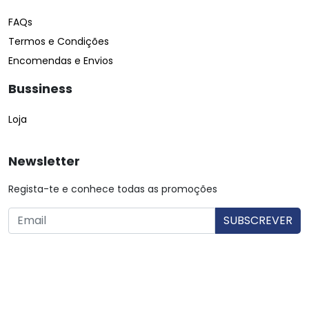
FAQs
Termos e Condições
Encomendas e Envios
Bussiness
Loja
Newsletter
Regista-te e conhece todas as promoções
O utilizador consente a utilização dos dados. Mais informações:
Política de Privacidade.