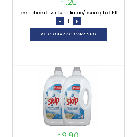
1.20
€
limpabem lava tudo limao/eucalipto 1.5lt
-
+
ADICIONAR AO CARRINHO
9.90
€