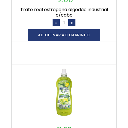
trato real esfregona algodão industrial
c/cabo
-
+
ADICIONAR AO CARRINHO