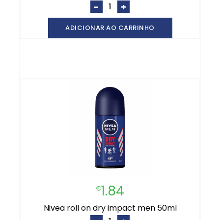
-
+
ADICIONAR AO CARRINHO
1.84
€
nivea roll on dry impact men 50ml