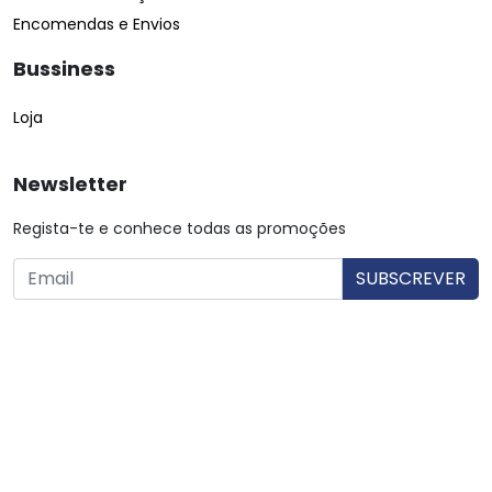
Encomendas e Envios
Bussiness
Loja
Newsletter
Regista-te e conhece todas as promoções
O utilizador consente a utilização dos dados. Mais informações:
Política de Privacidade.
© Copyright 2026 Saibarato por
digital connection
, Todos
os direitos reservados
|
Termos e condições
Política de Privacidade