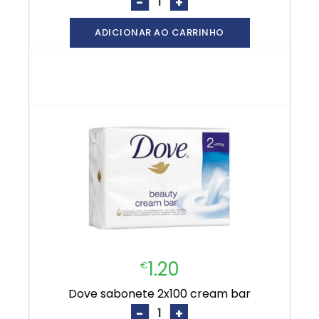
-
+
ADICIONAR AO CARRINHO
1.20
€
dove sabonete 2x100 cream bar
-
+