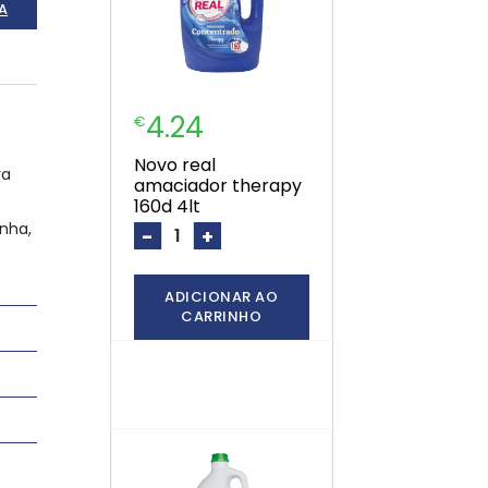
A
4.24
€
novo real
ra
amaciador therapy
160d 4lt
inha,
-
+
ADICIONAR AO
CARRINHO