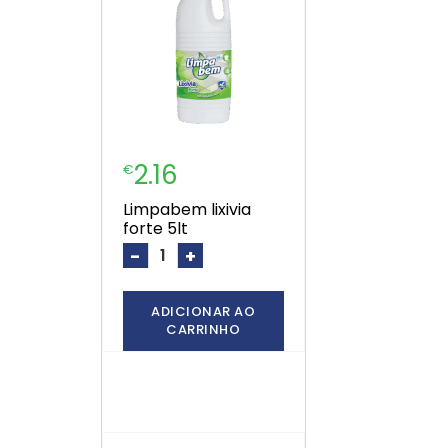
2.16
€
limpabem lixivia
forte 5lt
-
+
ADICIONAR AO
CARRINHO