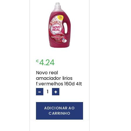
4.24
€
novo real
amaciador lirios
f.vermelhos 160d 4lt
-
+
ADICIONAR AO
CARRINHO