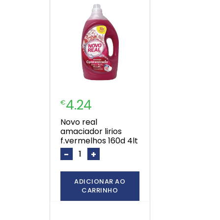
4.24
€
novo real
amaciador lirios
f.vermelhos 160d 4lt
-
+
ADICIONAR AO
CARRINHO