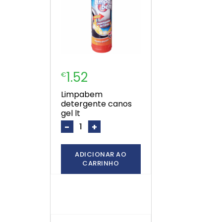
1.52
€
limpabem
detergente canos
gel lt
-
+
ADICIONAR AO
CARRINHO