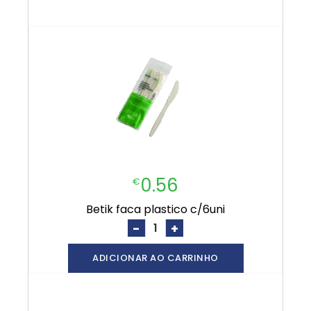
0.56
€
betik faca plastico c/6uni
-
+
ADICIONAR AO CARRINHO