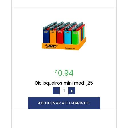
0.94
€
bic isqueiros mini mod-j25
-
+
ADICIONAR AO CARRINHO