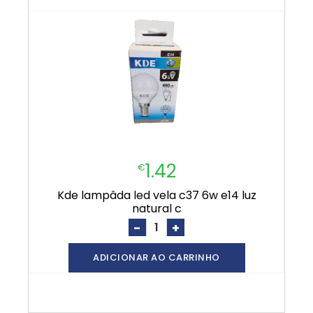
1.42
€
kde lampâda led vela c37 6w e14 luz
natural c
-
+
ADICIONAR AO CARRINHO