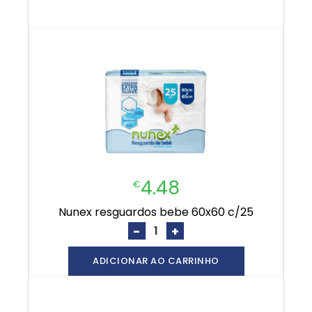
4.48
€
nunex resguardos bebe 60x60 c/25
-
+
ADICIONAR AO CARRINHO