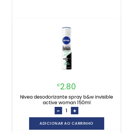
2.80
€
nivea desodorizante spray b&w invisible
active woman 150ml
-
+
ADICIONAR AO CARRINHO