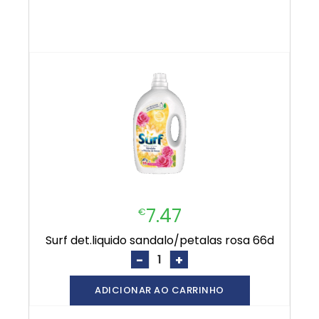
7.47
€
surf det.liquido sandalo/petalas rosa 66d
-
+
ADICIONAR AO CARRINHO