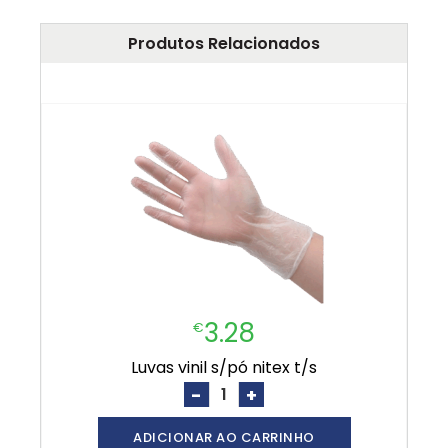
Produtos Relacionados
3.28
€
luvas vinil s/pó nitex t/s
-
+
ADICIONAR AO CARRINHO