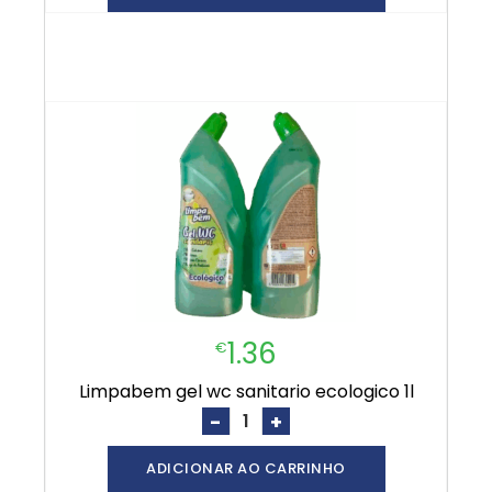
1.36
€
limpabem gel wc sanitario ecologico 1l
-
+
ADICIONAR AO CARRINHO