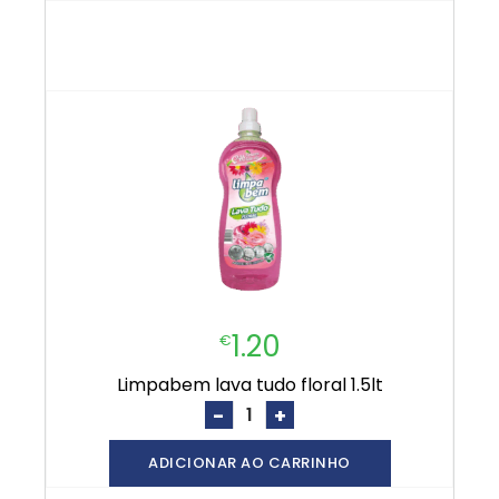
1.20
€
limpabem lava tudo floral 1.5lt
-
+
ADICIONAR AO CARRINHO