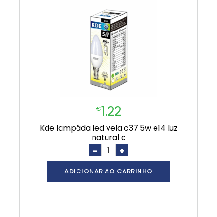
1.22
€
kde lampâda led vela c37 5w e14 luz
natural c
-
+
ADICIONAR AO CARRINHO